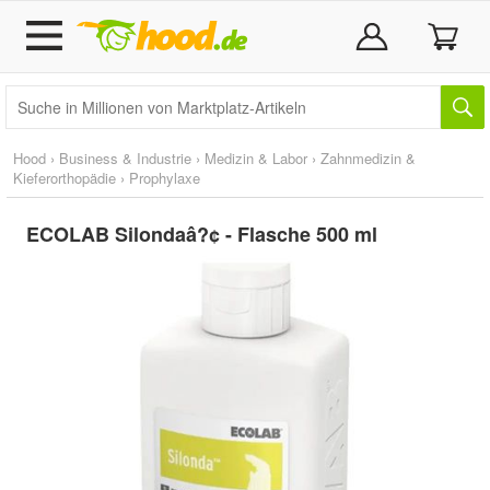
Hood
›
Business & Industrie
›
Medizin & Labor
›
Zahnmedizin &
Kieferorthopädie
›
Prophylaxe
ECOLAB Silondaâ?¢ - Flasche 500 ml