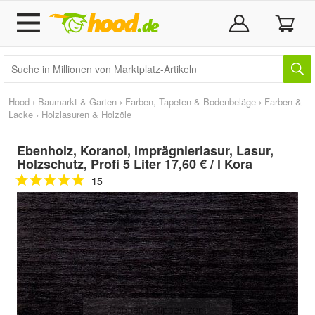
Hood
›
Baumarkt & Garten
›
Farben, Tapeten & Bodenbeläge
›
Farben &
Lacke
›
Holzlasuren & Holzöle
Ebenholz, Koranol, Imprägnierlasur, Lasur,
Holzschutz, Profi 5 Liter 17,60 € / l Kora
15
Doppelt antippen zum