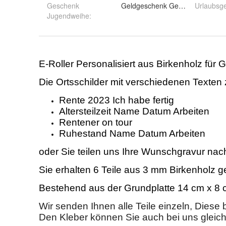
Geschenk
Geldgeschenk Geburtstag
Urlaubsg
Jugendweihe
: