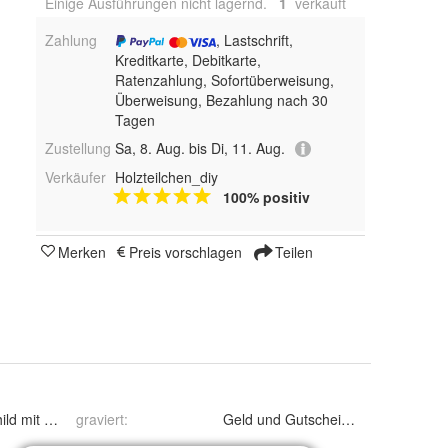
Einige Ausführungen nicht lagernd.
1
 verkauft
Zahlung
, Lastschrift,
Kreditkarte, Debitkarte,
Ratenzahlung, Sofortüberweisung,
Überweisung, Bezahlung nach 30
Tagen
Zustellung
Sa, 8. Aug. bis Di, 11. Aug.
Verkäufer
Holzteilchen_diy
100% positiv
Merken
Preis vorschlagen
Teilen
ild mit Namen
graviert
:
Geld und Gu