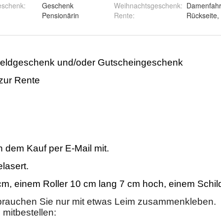
eschenk
:
Geschenk
Weihnachtsgeschenk
:
Damenfahr
Pensionärin
Rente
:
Rückseite,