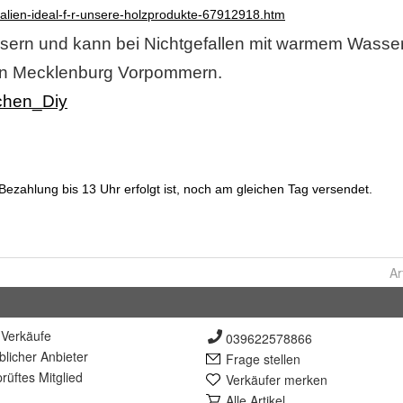
Ar
Verkäufe
039622578866
lich
er Anbieter
Frage stellen
rüft
es Mitglied
Verkäufer merken
Alle Artikel