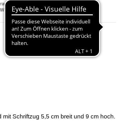
rad
 Wunschgravur, Name, Rente 2023 Ich habe fertig, Altersteilzeit Nam