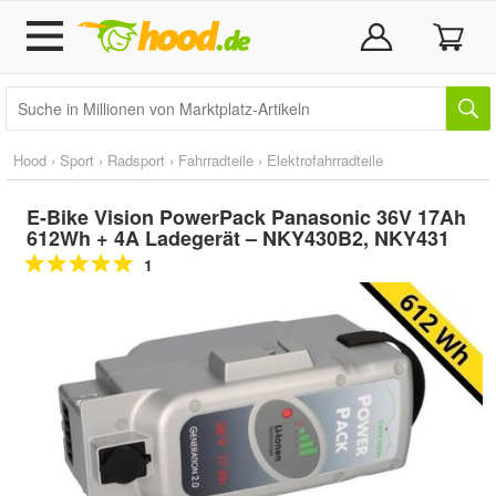
Hood
›
Sport
›
Radsport
›
Fahrradteile
›
Elektrofahrradteile
E-Bike Vision PowerPack Panasonic 36V 17Ah
612Wh + 4A Ladegerät – NKY430B2, NKY431
1