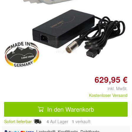
Doppelt antippen zum
vergrößern
629,95 €
inkl. MwSt.
Kostenloser Versand
In den Warenkorb
Sofort lieferbar
4
Auf Lager
1
 verkauft
, Lastschrift, Kreditkarte, Debitkarte,