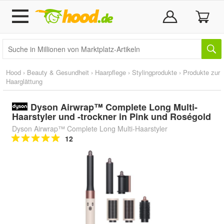
Hood
›
Beauty & Gesundheit
›
Haarpflege
›
Stylingprodukte
›
Produkte zur
Haarglättung
Dyson Airwrap™ Complete Long Multi-
Haarstyler und -trockner in Pink und Roségold
Dyson Airwrap™ Complete Long Multi-Haarstyler
12