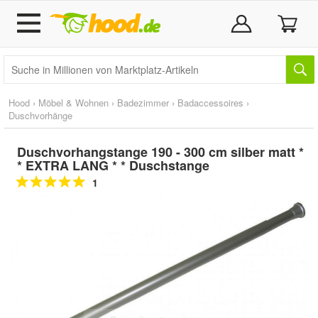
Hood
›
Möbel & Wohnen
›
Badezimmer
›
Badaccessoires
›
Duschvorhänge
Duschvorhangstange 190 - 300 cm silber matt *
* EXTRA LANG * * Duschstange
1