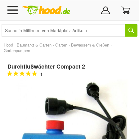
Hood
›
Baumarkt & Garten
›
Garten
›
Bewässern & Gießen
›
Gartenpumpen
Durchflußwächter Compact 2
1