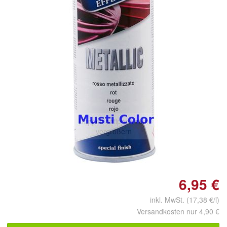
Doppelt antippen zum
vergrößern
6,95 €
inkl. MwSt. (17,38 €/l)
Versandkosten nur 4,90 €