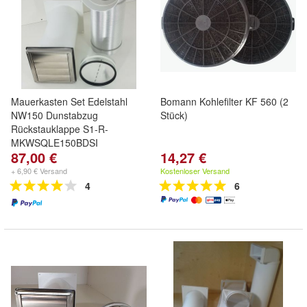
Mauerkasten Set Edelstahl
Bomann Kohlefilter KF 560 (2
NW150 Dunstabzug
Stück)
Rückstauklappe S1-R-
MKWSQLE150BDSI
87,00 €
14,27 €
+ 6,90 € Versand
Kostenloser Versand
4
6