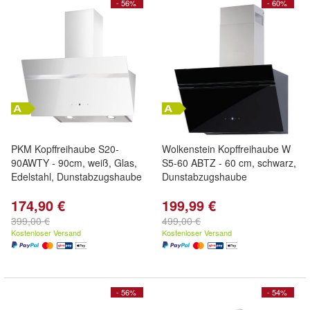
- 56%
- 60%
PKM Kopffreihaube S20-
Wolkenstein Kopffreihaube W
90AWTY - 90cm, weiß, Glas,
S5-60 ABTZ - 60 cm, schwarz,
Edelstahl, Dunstabzugshaube
Dunstabzugshaube
174,90 €
199,99 €
399,00 €
499,00 €
Kostenloser Versand
Kostenloser Versand
- 56%
- 54%