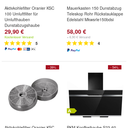
Aktivkohlefilter Oranier KSC
Mauerkasten 150 Dunstabzug
100 Umluftfilter für
Teleskop Rohr Rückstauklappe
Umlufthauben
Edelstahl Mkwsrle150bdsi
Dunstabzugshaube
29,90 €
58,00 €
Kostenloser Versand
+ 6,90 € Versand
5
4
- 39%
- 54%
Aktivkohlefilter Oranier KSC
PKM Kopffreihaube S23-60