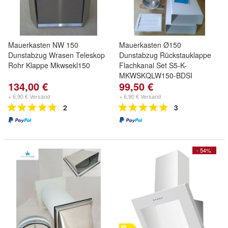
Mauerkasten NW 150
Mauerkasten Ø150
Dunstabzug Wrasen Teleskop
Dunstabzug Rückstauklappe
Rohr Klappe Mkwsekl150
Flachkanal Set S5-K-
MKWSKQLW150-BDSI
134,00 €
99,50 €
+ 6,90 € Versand
+ 6,90 € Versand
2
3
- 54%