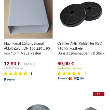
Flachkanal Lüftungskanal
Oranier Aktiv-Kohlefilter KSC
Abluft Zuluft DN 150 220 x 90
710 für kopffreie
mm 1,0 m Mauerkasten
Dunstabzugshauben - 2 Stück
12,90 €
69,00 €
(12,90 €/m)
+ 6,90 € Versand
Kostenloser Versand
1
1
- 5%