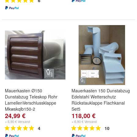
6
Mauerkasten Ø150
Mauerkasten 150 Dunstabzug
Dunstabzug Teleskop Rohr
Edelstahl Wetterschutz
LamellenVerschlussklappe
Rückstauklappe Flachkanal
Mkwskqlb150-2
Set5
24,99 €
118,00 €
+ 6,90 € Versand
+ 6,90 € Versand
4
10