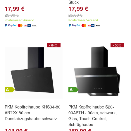
Stück
17,99 €
17,99 €
25,00 €
25,00 €
Kostenloser Versand
Kostenloser Versand
- 64%
- 55%
PKM Kopffreihaube KHS34-80
PKM Kopffreihaube S20-
ABT2X 80 cm
90ABTH - 90cm, schwarz,
Dunstabzugshaube schwarz
Glas, Touch-Control,
Schräghaube
144,90 €
169,90 €