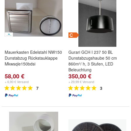
Mauerkasten Edelstahl NW150
Gurari GCH I 237 50 BL
Dunstabzug Rückstauklappe
Dunstabzugshaube 50 cm
Mkwsqle150bdsi
860m³/ h, 3 Stufen, LED
Beleuchtung
58,00 €
350,00 €
+ 6,90 € Versand
+ 29,99 € Versand
7
3