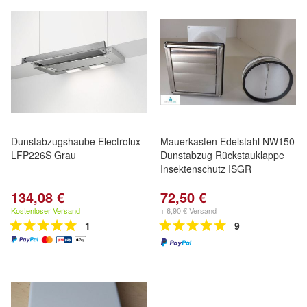
Dunstabzugshaube Electrolux
Mauerkasten Edelstahl NW150
LFP226S Grau
Dunstabzug Rückstauklappe
Insektenschutz ISGR
134,08 €
72,50 €
Kostenloser Versand
+ 6,90 € Versand
1
9