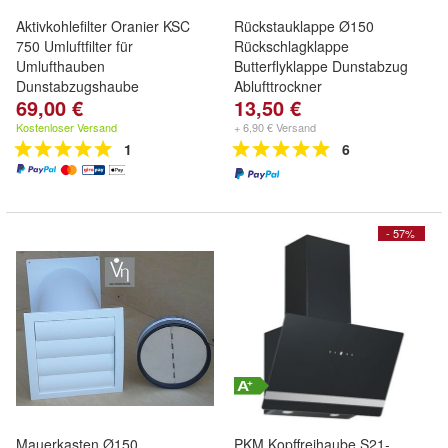
Aktivkohlefilter Oranier KSC
Rückstauklappe Ø150
750 Umluftfilter für
Rückschlagklappe
Umlufthauben
Butterflyklappe Dunstabzug
Dunstabzugshaube
Ablufttrockner
69,00 €
13,50 €
Kostenloser Versand
+ 6,90 € Versand
1
6
- 57%
Mauerkasten Ø150
PKM Kopffreihaube S21-