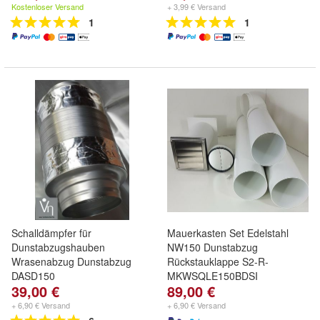
Kostenloser Versand
+ 3,99 € Versand
1
1
Schalldämpfer für
Mauerkasten Set Edelstahl
Dunstabzugshauben
NW150 Dunstabzug
Wrasenabzug Dunstabzug
Rückstauklappe S2-R-
DASD150
MKWSQLE150BDSI
39,00 €
89,00 €
+ 6,90 € Versand
+ 6,90 € Versand