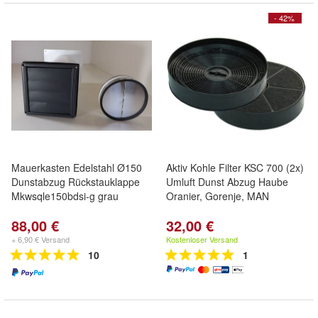
- 42%
Mauerkasten Edelstahl Ø150
Aktiv Kohle Filter KSC 700 (2x)
Dunstabzug Rückstauklappe
Umluft Dunst Abzug Haube
Mkwsqle150bdsi-g grau
Oranier, Gorenje, MAN
88,00 €
32,00 €
+ 6,90 € Versand
Kostenloser Versand
10
1