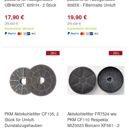
UBH6002T, 6091H - 2 Stück
8065X - Filtermatte Umluft
17,90 €
19,90 €
25,00 €
25,00 €
Kostenloser Versand
Kostenloser Versand
- 28%
- 28%
PKM Aktivkohlefilter CF135, 2
Aktivkohlefilter FR7524 wie
Stück für Umluft-
PKM CF110 Respekta
Dunstabzugshauben
MIZ0023 Bomann KF561 - 2