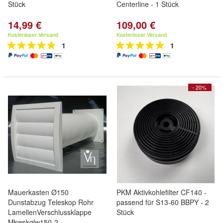
Stück
Centerline - 1 Stück
14,99 €
109,00 €
Kostenloser Versand
Kostenloser Versand
1
1
- 20%
Mauerkasten Ø150
PKM Aktivkohlefilter CF140 -
Dunstabzug Teleskop Rohr
passend für S13-60 BBPY - 2
LamellenVerschlussklappe
Stück
Mkwskqlw150-2