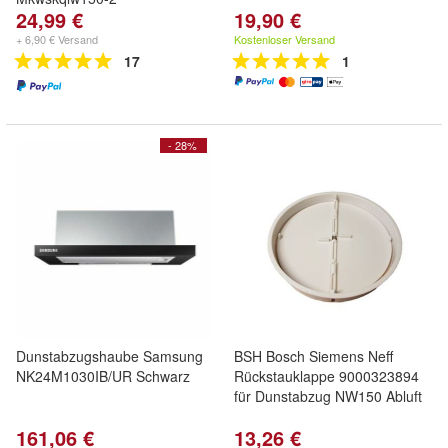
24,99 €
19,90 €
+ 6,90 € Versand
Kostenloser Versand
17
1
- 28%
Dunstabzugshaube Samsung
BSH Bosch Siemens Neff
NK24M1030IB/UR Schwarz
Rückstauklappe 9000323894
für Dunstabzug NW150 Abluft
161,06 €
13,26 €