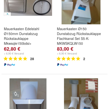
Mauerkasten Edelstahl
Mauerkasten Ø150
Ø150mm Dunstabzug
Dunstabzug Rückstauklappe
Rückstauklappe
Flachkanal Set S5-K-
Mkwsqle150bdsi+
MKWSKQLW150
62,80 €
83,00 €
+ 6,90 € Versand
+ 6,90 € Versand
28
2