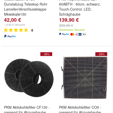
Dunstabzug Teleskop Rohr
60ABTH - 60cm, schwarz,
LamellenVerschlussklappe
Touch-Control, LED,
Mkwskqlw150
Schräghaube
42,00 €
139,90 €
+ 6,90 € Versand
329,00 €
6
Kostenloser Versand
- 28%
- 20%
PKM Aktivkohlefilter CF130 -
PKM Aktivkohlefilter CO9 -
passend für Abzugshaube
passend für Abzugshaube