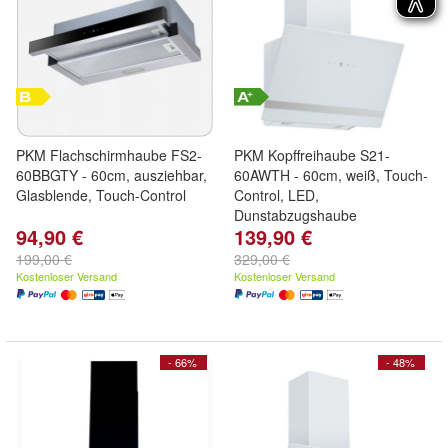
PKM Flachschirmhaube FS2-
PKM Kopffreihaube S21-
60BBGTY - 60cm, ausziehbar,
60AWTH - 60cm, weiß, Touch-
Glasblende, Touch-Control
Control, LED,
Dunstabzugshaube
94,90 €
139,90 €
199,00 €
329,00 €
Kostenloser Versand
Kostenloser Versand
- 66%
- 48%