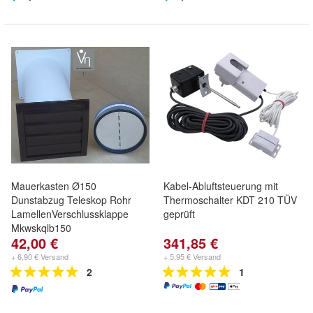
Mauerkasten Ø150
Kabel-Abluftsteuerung mit
Dunstabzug Teleskop Rohr
Thermoschalter KDT 210 TÜV
LamellenVerschlussklappe
geprüft
Mkwskqlb150
42,00 €
341,85 €
+ 6,90 € Versand
+ 5,95 € Versand
2
1