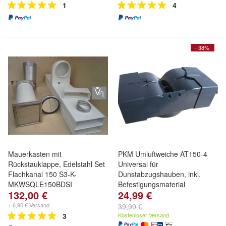
1
4
- 38%
Mauerkasten mit
PKM Umluftweiche AT150-4
Rückstauklappe, Edelstahl Set
Universal für
Flachkanal 150 S3-K-
Dunstabzugshauben, inkl.
MKWSQLE150BDSI
Befestigungsmaterial
132,00 €
24,99 €
+ 6,90 € Versand
39,99 €
3
Kostenloser Versand