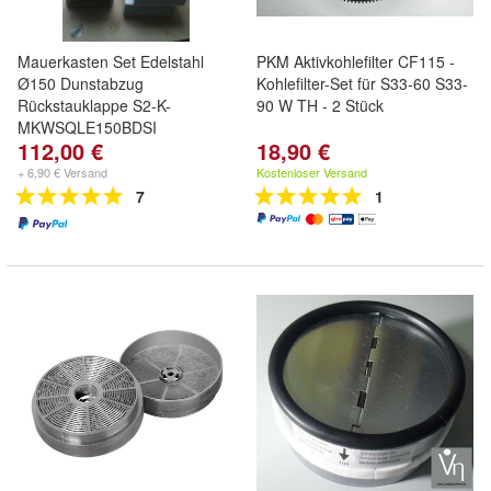
Mauerkasten Set Edelstahl
PKM Aktivkohlefilter CF115 -
Ø150 Dunstabzug
Kohlefilter-Set für S33-60 S33-
Rückstauklappe S2-K-
90 W TH - 2 Stück
MKWSQLE150BDSI
112,00 €
18,90 €
+ 6,90 € Versand
Kostenloser Versand
7
1