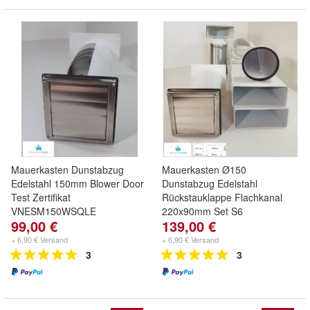
Mauerkasten Dunstabzug
Mauerkasten Ø150
Edelstahl 150mm Blower Door
Dunstabzug Edelstahl
Test Zertifikat
Rückstauklappe Flachkanal
VNESM150WSQLE
220x90mm Set S6
99,00 €
139,00 €
+ 6,90 € Versand
+ 6,90 € Versand
3
3