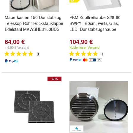
Mauerkasten 150 Dunstabzug
PKM Kopffreihaube S28-60
Teleskop Rohr Rückstauklappe
BWPY - 60cm, weiß, Glas,
Edelstahl MKWSHE3150BDSI
LED, Dunstabzugshaube
64,00 €
104,90 €
+ 6,90 € Versand
Kostenloser Versand
3
1
- 46%