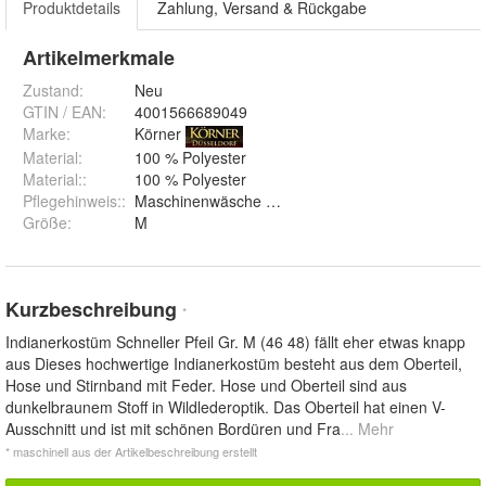
Produktdetails
Zahlung, Versand & Rückgabe
Artikelmerkmale
Zustand:
Neu
GTIN / EAN:
4001566689049
Marke:
Körner
Material
:
100 % Polyester
Material:
:
100 % Polyester
Pflegehinweis:
:
Maschinenwäsche bei 30°
Größe
:
M
Kurzbeschreibung
*
Indianerkostüm Schneller Pfeil Gr. M (46 48) fällt eher etwas knapp
aus Dieses hochwertige Indianerkostüm besteht aus dem Oberteil,
Hose und Stirnband mit Feder. Hose und Oberteil sind aus
dunkelbraunem Stoff in Wildlederoptik. Das Oberteil hat einen V-
Ausschnitt und ist mit schönen Bordüren und Fra
... Mehr
* maschinell aus der Artikelbeschreibung erstellt