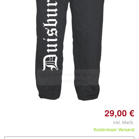
Doppelt antippen zum
vergrößern
29,00 €
inkl. MwSt.
Kostenloser Versand