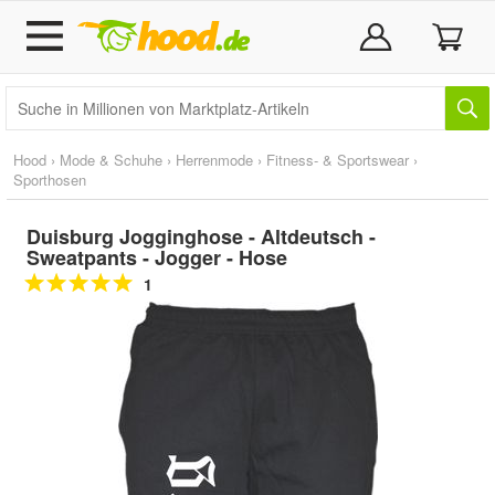
Hood
›
Mode & Schuhe
›
Herrenmode
›
Fitness- & Sportswear
›
Sporthosen
Duisburg Jogginghose - Altdeutsch -
Sweatpants - Jogger - Hose
1