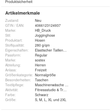
Produktsicherheit
Artikelmerkmale
Zustand:
Neu
GTIN / EAN:
4066123124937
Marke:
HB_Druck
Stil
:
Jogginghose
Produktart
:
Hosen
Stoffqualität
:
280 g/qm
Eigenschaften
:
Elastischer Taillenbund mit gleichfarbigem Kord
Passform
:
Regular
Marke
:
sostex
Abteilung
:
Herren
Anlass
:
Freizeit
Größenkategorie
:
Normalgröße
Besonderheiten
:
Taschen
Textilpflege
:
Maschinenwäsche bis 40 Grad, nicht für den Tro
Aktivität
:
Fitnessstudio & Training
Farbe
:
Schwarz
Größe
:
S, M, L, XL und 2XL