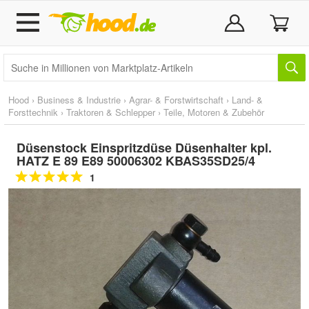
Hood
›
Business & Industrie
›
Agrar- & Forstwirtschaft
›
Land- &
Forsttechnik
›
Traktoren & Schlepper
›
Teile, Motoren & Zubehör
Düsenstock Einspritzdüse Düsenhalter kpl.
HATZ E 89 E89 50006302 KBAS35SD25/4
1