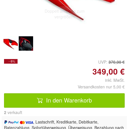
Doppelt antippen zum
vergrößern
- 6%
UVP:
370,00 €
349,00 €
inkl. MwSt.
Versandkosten nur 5,00 €
In den Warenkorb
2
 verkauft
, Lastschrift, Kreditkarte, Debitkarte,
Ratenzahlung, Sofortüberweisung, Überweisung, Bezahlung nach