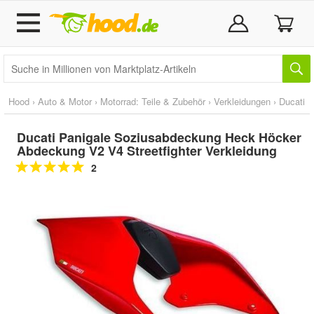
Hood
›
Auto & Motor
›
Motorrad: Teile & Zubehör
›
Verkleidungen
›
Ducati
Ducati Panigale Soziusabdeckung Heck Höcker
Abdeckung V2 V4 Streetfighter Verkleidung
2