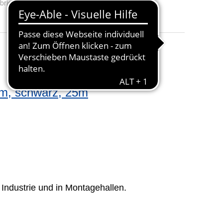
brichtung
:
schwarz