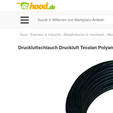
Hood
›
Business & Industrie
›
Metallindustrie & -handwerk
›
Wer
Druckluftschlauch Druckluft Tecalan Poly