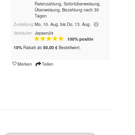
Ratenzahlung, Sofortüberweisung,
Überweisung, Bezahlung nach 30
Tagen
Zustellung
Mo, 10. Aug. bis Do, 13. Aug.
Verkäufer
Jepsen24
100% positiv
10%
Rabatt ab
50,00 €
Bestellwert.
Merken
Teilen
tt, Silber glanz, Silber matt, Rot glanz, Rot matt, andere Farbe mittei