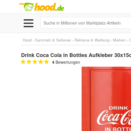
Hood
›
Sammeln & Seltenes
›
Reklame & Werbung
›
Marken
›
C
Drink Coca Cola in Bottles Aufkleber 30x15
4
Bewertungen