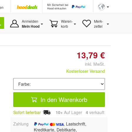
Mit Sicherheit bei
en
Hood einkaufen
Anmelden
Waren-
Merk-
Mein Hood
korb
zettel
13,79 €
inkl. MwSt.
Kostenloser Versand
In den Warenkorb
Sofort lieferbar
10+
Auf Lager
4
 verkauft
Zahlung
, Lastschrift,
Kreditkarte, Debitkarte,