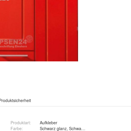
Produktsicherheit
Produktart
:
Aufkleber
hnwagen
Farbe
:
Schwarz glanz, Schwarz matt, Weiß glanz, Weiß ma