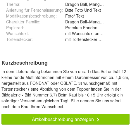
Thema
:
Dragon Ball, Manga,Vegeta,Piccol
Anleitung für Personalisierung
:
Bitte Foto Und Text
Modifikationsbeschreibung
:
Foto/ Text
Charakter Familie
:
Dragon Ball+Manga+Vegeta+Picco
Papierart
:
Wunschtext
:
mit Wunschtext und ohne Wunsc
Tortenstecker
:
mit Tortenstecker und ohne
Kurzbeschreibung
In dem Lieferumfang bekommen Sie von uns: 1) Das Set enthält 12
kleine runde Muffinförmchen mit einem Durchmesser von ca. 4,5 cm,
hergestellt aus FONDNAT oder OBLATE. 3) wunschgemäß mit
Tortenstecker ( eine Abbildung von dem Topper finden Sie in der
Bildgalerie - Bild Nummer 6,7) Beim Kauf bis 16:15 Uhr erfolgt ein
sofortiger Versand am gleichen Tag! Bitte nennen Sie uns sofort
nach dem Kauf Ihren Wunschtext.
Artikelbeschreibung anzeigen