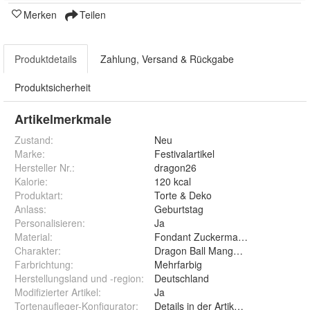
Merken
Teilen
Produktdetails
Zahlung, Versand & Rückgabe
Produktsicherheit
Artikelmerkmale
Zustand:
Neu
Marke:
Festivalartikel
Hersteller Nr.:
dragon26
Kalorie
:
120 kcal
Produktart
:
Torte & Deko
Anlass
:
Geburtstag
Personalisieren
:
Ja
Material
:
Fondant Zuckermasse Oblate Zuck
Charakter
:
Dragon Ball Manga Piccolo Son Go
Farbrichtung
:
Mehrfarbig
Herstellungsland und -region
:
Deutschland
Modifizierter Artikel
:
Ja
Tortenaufleger-Konfigurator
:
Details in der Artikelbeschreibung