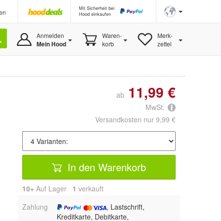
Mit Sicherheit bei
en
Hood einkaufen
Anmelden
Waren-
Merk-
Mein Hood
korb
zettel
11,99 €
ab
MwSt.
Versandkosten nur 9,99 €
In den Warenkorb
10+
Auf Lager
1
 verkauft
Zahlung
, Lastschrift,
Kreditkarte, Debitkarte,