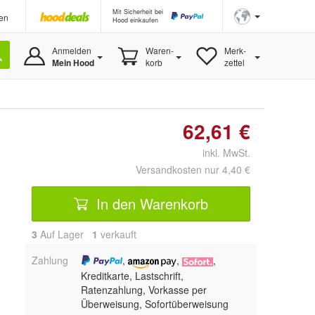
Mit Sicherheit bei
en
Hood einkaufen
Anmelden
Waren-
Merk-
Mein Hood
korb
zettel
62,61 €
inkl. MwSt.
Versandkosten nur 4,40 €
In den Warenkorb
3
Auf Lager
1
 verkauft
Zahlung
,
,
,
Kreditkarte, Lastschrift,
Ratenzahlung, Vorkasse per
Überweisung, Sofortüberweisung