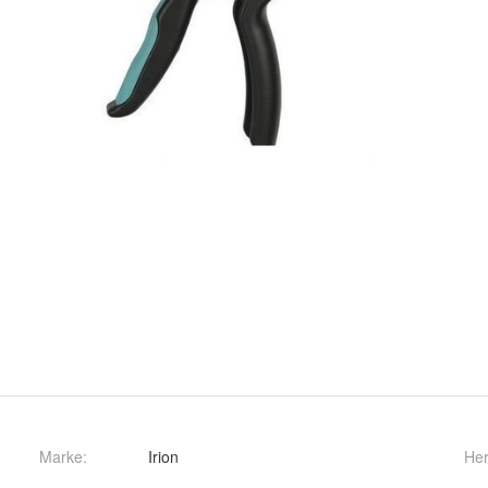
Marke:
Irion
Her