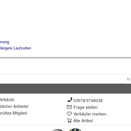
Ar
erkäufe
03578/3748038
lich
er Anbieter
Frage stellen
rüft
es Mitglied
Verkäufer merken
Alle Artikel