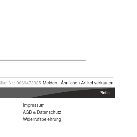
tikel Nr.:
0069473925
Melden
|
Ähnlichen
Artikel verkaufen
Platin
Impressum
AGB
&
Datenschutz
Widerrufsbelehrung