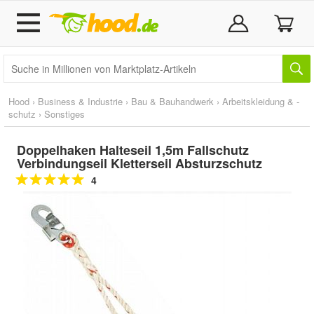
Hood
›
Business & Industrie
›
Bau & Bauhandwerk
›
Arbeitskleidung & -
schutz
›
Sonstiges
Doppelhaken Halteseil 1,5m Fallschutz
Verbindungseil Kletterseil Absturzschutz
4