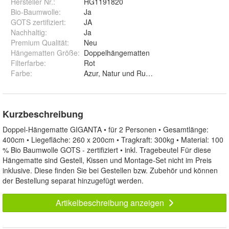
Hersteller Nr.:
HG1191820
Bio-Baumwolle
:
Ja
GOTS zertifiziert
:
JA
Nachhaltig
:
Ja
Premium Qualität
:
Neu
Hängematten Größe
:
Doppelhängematten
Filterfarbe
:
Rot
Farbe
:
Azur, Natur und Rubin
Kurzbeschreibung
Doppel-Hängematte GIGANTA • für 2 Personen • Gesamtlänge:
400cm • Liegefläche: 260 x 200cm • Tragkraft: 300kg • Material: 100
% Bio Baumwolle GOTS - zertifiziert • inkl. Tragebeutel Für diese
Hängematte sind Gestell, Kissen und Montage-Set nicht im Preis
inklusive. Diese finden Sie bei Gestellen bzw. Zubehör und können
der Bestellung separat hinzugefügt werden.
Artikelbeschreibung anzeigen