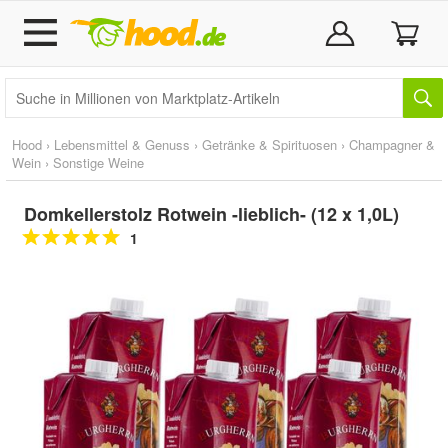
Hood
›
Lebensmittel & Genuss
›
Getränke & Spirituosen
›
Champagner &
Wein
›
Sonstige Weine
Domkellerstolz Rotwein -lieblich- (12 x 1,0L)
1