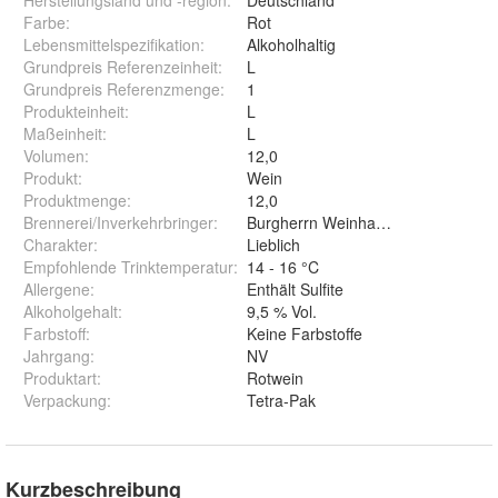
Herstellungsland und -region
:
Deutschland
Farbe
:
Rot
Lebensmittelspezifikation
:
Alkoholhaltig
Grundpreis Referenzeinheit
:
L
Grundpreis Referenzmenge
:
1
Produkteinheit
:
L
Maßeinheit
:
L
Volumen
:
12,0
Produkt
:
Wein
Produktmenge
:
12,0
Brennerei/Inverkehrbringer
:
Burgherrn Weinhandels GmbH, 544
Charakter
:
Lieblich
Empfohlende Trinktemperatur
:
14 - 16 °C
Allergene
:
Enthält Sulfite
Alkoholgehalt
:
9,5 % Vol.
Farbstoff
:
Keine Farbstoffe
Jahrgang
:
NV
Produktart
:
Rotwein
Verpackung
:
Tetra-Pak
Kurzbeschreibung