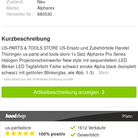
Zustand:
Neu
Marke:
Alpharex
Hersteller Nr.:
880530
Kurzbeschreibung
*
US-PARTS & TOOLS STORE US-Ersatz-und Zubehörteile Handel
Thüringen us-parts-and-tools-store 1x Satz Alpharex Pro Series
Halogen Projectorscheinwerfer New style mir sequentiellem LED
Blinker LED Tagfahrlicht Farbe schwarz smoke Alpha black (komplett
schwarz mit getönten Blinkerglas, wie Abb. 1-3)
... Mehr
* maschinell aus der Artikelbeschreibung erstellt
Artikelbeschreibung anzeigen
Platin
us-partsstore
1612 Verkäufe
100% positiv
Gewerblich