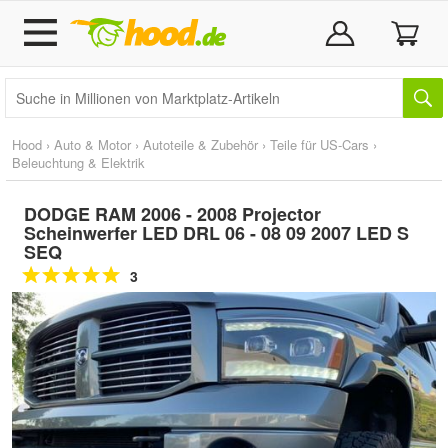
Hood
›
Auto & Motor
›
Autoteile & Zubehör
›
Teile für US-Cars
›
Beleuchtung & Elektrik
DODGE RAM 2006 - 2008 Projector
Scheinwerfer LED DRL 06 - 08 09 2007 LED S
SEQ
3