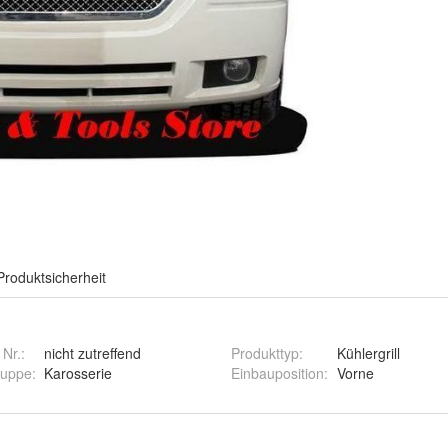
Produktsicherheit
 Nr.:
nicht zutreffend
Produkttyp
:
Kühlergrill
ruppe
:
Karosserie
Einbauposition
:
Vorne