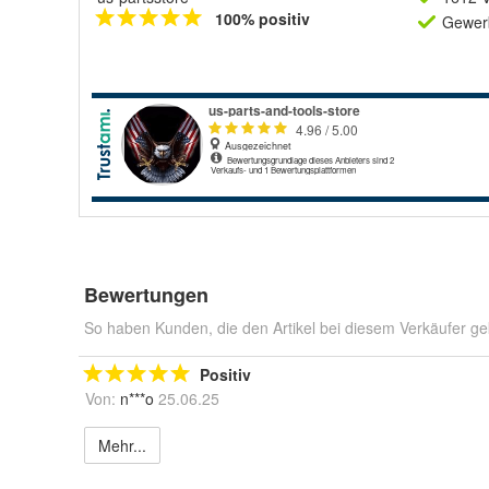
100% positiv
Gewerb
Bewertungen
So haben Kunden, die den Artikel bei diesem Verkäufer ge
Positiv
Von:
n***o
25.06.25
Mehr...