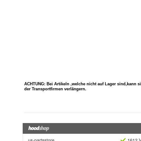
us-partsstore
1612 V