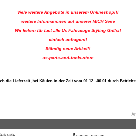
Ar
erkäufe