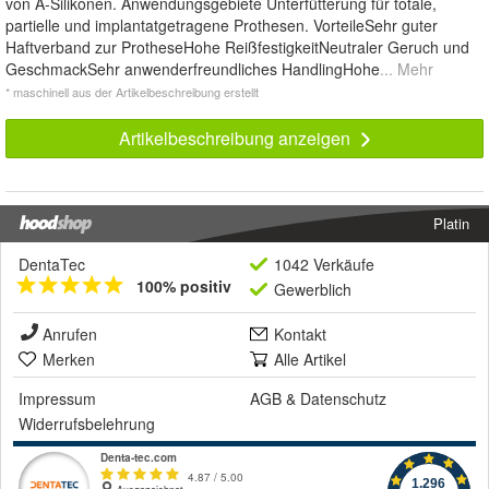
von A-Silikonen. Anwendungsgebiete Unterfütterung für totale,
partielle und implantatgetragene Prothesen. VorteileSehr guter
Haftverband zur ProtheseHohe ReißfestigkeitNeutraler Geruch und
GeschmackSehr anwenderfreundliches HandlingHohe
... Mehr
* maschinell aus der Artikelbeschreibung erstellt
Artikelbeschreibung anzeigen
Platin
DentaTec
1042 Verkäufe
100% positiv
Gewerblich
Anrufen
Kontakt
Merken
Alle Artikel
Impressum
AGB
&
Datenschutz
Widerrufsbelehrung