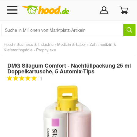
Hood
›
Business & Industrie
›
Medizin & Labor
›
Zahnmedizin &
Kieferorthopädie
›
Prophylaxe
DMG Silagum Comfort - Nachfüllpackung 25 ml
Doppelkartusche, 5 Automix-Tips
1