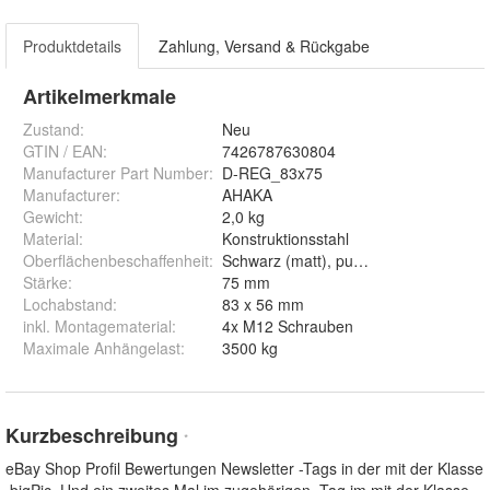
Produktdetails
Zahlung, Versand & Rückgabe
Artikelmerkmale
Zustand:
Neu
GTIN / EAN:
7426787630804
Manufacturer Part Number
:
D-REG_83x75
Manufacturer
:
AHAKA
Gewicht
:
2,0 kg
Material
:
Konstruktionsstahl
Oberflächenbeschaffenheit
:
Schwarz (matt), pulver-lackiert
Stärke
:
75 mm
Lochabstand
:
83 x 56 mm
inkl. Montagematerial
:
4x M12 Schrauben
Maximale Anhängelast
:
3500 kg
Kurzbeschreibung
*
eBay Shop Profil Bewertungen Newsletter -Tags in der mit der Klasse
.bigPic. Und ein zweites Mal im zugehörigen -Tag im mit der Klasse