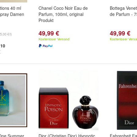
tions 40 ml
Chanel Coco Noir Eau de
Bottega Venet
 Spray Damen
Parfum, 100ml, original
de Parfum - 
Produkt
49,99 €
49,99 €
5,00 €/l)
Kostenloser Versand
Kostenloser Vers
10
K One Summer
Dior (Christian Dior) Hypnotic
Fahrenheit Ea