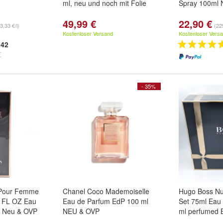
ml, neu und noch mit Folie
Spray 100ml 
49,99 €
22,90 €
3,33 €/l)
(229
Kostenloser Versand
Kostenloser Vers
42
- 35%
 Pour Femme
Chanel Coco Mademoiselle
Hugo Boss Nu
6 FL OZ Eau
Eau de Parfum EdP 100 ml
Set 75ml Eau
y Neu & OVP
NEU & OVP
ml perfumed 