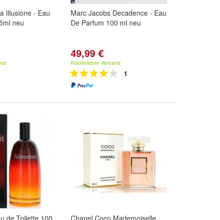
a Illusione - Eau
Marc Jacobs Decadence - Eau
75ml neu
De Parfum 100 ml neu
49,99 €
and
Kostenloser Versand
1
u de Toilette 100
Chanel Coco Mademoiselle