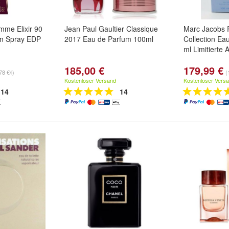
mme Elixir 90
Jean Paul Gaultier Classique
Marc Jacobs 
um Spray EDP
2017 Eau de Parfum 100ml
Collection Eau
ml Limitierte
185,00 €
179,99 €
78 €/l)
(
Kostenloser Versand
Kostenloser Vers
14
14