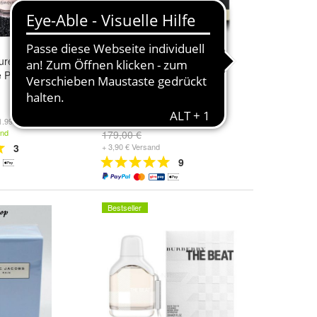
urent Black
Bvlgari Jasmin Noir Eau de
 Parfum 90 ml
Parfum Vintage alte Version
Vintage - 100ml
149,00 €
1.998,89 €/l)
(1.490,00 €/l)
and
179,00 €
3
+ 3,90 € Versand
9
Bestseller