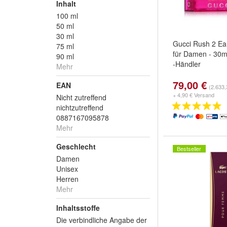
Inhalt
100 ml
50 ml
30 ml
Gucci Rush 2 Eau
75 ml
für Damen - 30ml
90 ml
-Händler
Mehr
79,00 €
EAN
(2.633,
+ 4,90 € Versand
Nicht zutreffend
nichtzutreffend
0887167095878
Mehr
Geschlecht
Bestseller
Damen
Unisex
Herren
Mehr
Inhaltsstoffe
Die verbindliche Angabe der