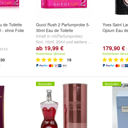
 de Toilette
Gucci Rush 2 Parfumprobe 5-
Yves Saint La
 - ohne Folie
30ml Eau de Toilette
Opium Eau de
Inhalt in ml(Parfumprobe):
5ml
,
10ml
,
20ml
und
weitere ...
ab 19,99 €
179,90 €
33 €/l)
(
Kostenloser Versand
Kostenloser Vers
30
19
Bestseller
Bestseller