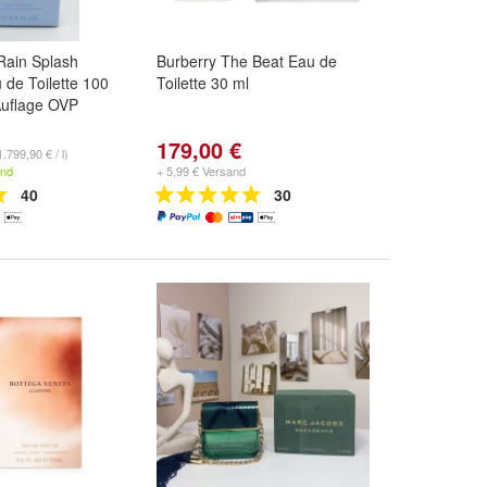
Rain Splash
Burberry The Beat Eau de
 de Toilette 100
Toilette 30 ml
 Auflage OVP
179,00 €
1.799,90 € / l)
and
+ 5,99 € Versand
40
30