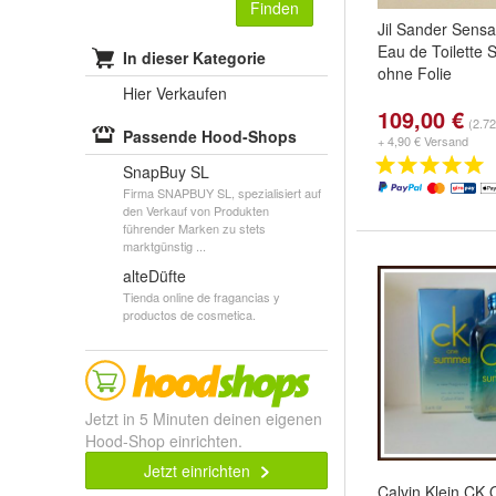
Finden
Jil Sander Sensa
Eau de Toilette
In dieser Kategorie
ohne Folie
Hier Verkaufen
109,00 €
(2.72
Passende Hood-Shops
+ 4,90 € Versand
SnapBuy SL
Firma SNAPBUY SL, spezialisiert auf
den Verkauf von Produkten
führender Marken zu stets
marktgünstig ...
alteDüfte
Tienda online de fragancias y
productos de cosmetica.
Jetzt in 5 Minuten deinen eigenen
Hood-Shop einrichten.
Jetzt einrichten
Calvin Klein C