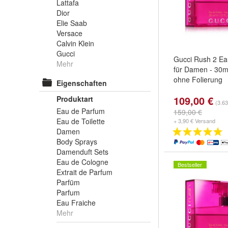
Lattafa
Dior
Elie Saab
Versace
Calvin Klein
Gucci
Gucci Rush 2 Eau
Mehr
für Damen - 30ml
ohne Folierung
Eigenschaften
109,00 €
Produktart
(3.63
Eau de Parfum
159,00 €
Eau de Toilette
+ 3,90 € Versand
Damen
Body Sprays
Damenduft Sets
Eau de Cologne
Bestseller
Extrait de Parfum
Parfüm
Parfum
Eau Fraiche
Mehr