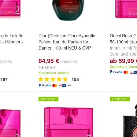
 de Toilette
Dior (Christian Dior) Hypnotic
Gucci Rush 2
 - Händler -
Poison Eau de Parfum für
50-100ml Eau 
Damen 100 ml NEU & OVP
Inhalt in ml(
50ml
und
100
84,95 €
ab 59,99 
3,33 €/l)
(849,50 €/l)
Kostenloser Vers
149,99 €
Kostenloser Versand
497
155
Bestseller
Bestseller