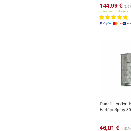
144,99 €
(2.89
Kostenloser Versand
Dunhill London 
Parfüm Spray 3
46,01 €
(1.533,6