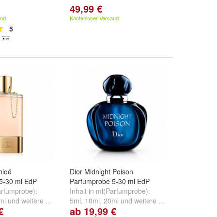
49,99 €
and
Kostenloser Versand
5
hloé
Dior Midnight Poison
5-30 ml EdP
Parfumprobe 5-30 ml EdP
Parfumprobe):
Inhalt in ml(Parfumprobe):
ml
und
weitere ...
5ml
,
10ml
,
20ml
und
weitere ...
€
ab 19,99 €