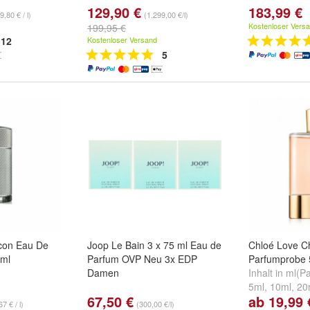
129,90 €
183,99 €
9,80 € / l)
(1.299,00 €/l)
Kostenloser Vers
199,95 €
12
Kostenloser Versand
5
Icon Eau De
Joop Le Bain 3 x 75 ml Eau de
Chloé Love C
0ml
Parfum OVP Neu 3x EDP
Parfumprobe 
Damen
Inhalt in ml(
5ml
,
10ml
,
20
67,50 €
ab 19,99 
7 € / l)
(300,00 €/l)