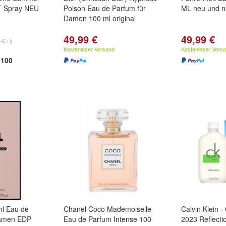
T Spray NEU
Poison Eau de Parfum für
ML neu und no
Damen 100 ml original
49,99 €
49,99 €
€ / l)
Kostenloser Versand
Kostenloser Vers
100
0ml Eau de
Chanel Coco Mademoiselle
Calvin Klein
Damen EDP
Eau de Parfum Intense 100
2023 Reflect