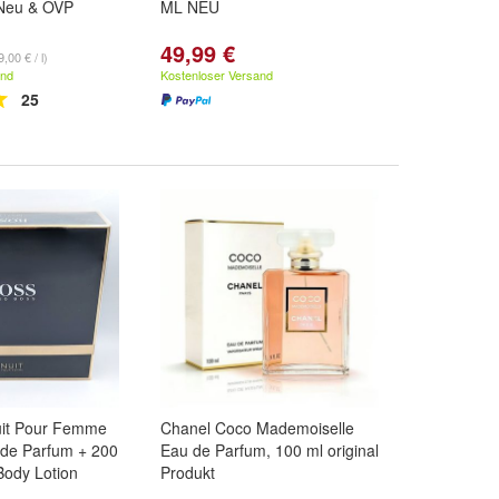
Neu & OVP
ML NEU
49,99 €
,00 € / l)
and
Kostenloser Versand
25
it Pour Femme
Chanel Coco Mademoiselle
 de Parfum + 200
Eau de Parfum, 100 ml original
Body Lotion
Produkt