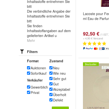
Inhaltsstoffe entnehmen Sie
bitt
Die verbindliche Angabe der
Lacoste pour Fe
Inhaltsstoffe entnehmen Sie
ml Eau de Parf
bitt
Sie finden
Inhaltsstoffangaben auf dem
92,50 €
(1.027,
gelieferten Artikel u
+ 4,90 € Versand
Mehr
Filtern
Format
Zustand
Bestseller
Auktionen
Neu
Sofortkauf
Wie neu
Sehr gut
Verkäufer
Gut
Gewerblich
Akzeptabel
Privat
Überholt
Defekt