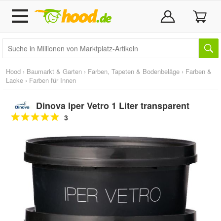
Hood
›
Baumarkt & Garten
›
Farben, Tapeten & Bodenbeläge
›
Farben &
Lacke
›
Farben für Innen
Dinova Iper Vetro 1 Liter transparent
3