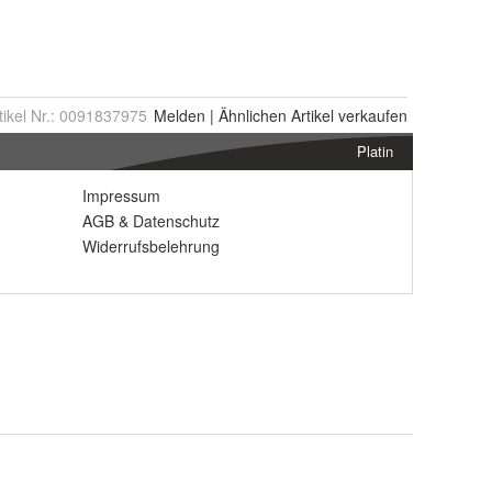
tikel Nr.:
0091837975
Melden
|
Ähnlichen
Artikel verkaufen
Platin
Impressum
AGB
&
Datenschutz
Widerrufsbelehrung