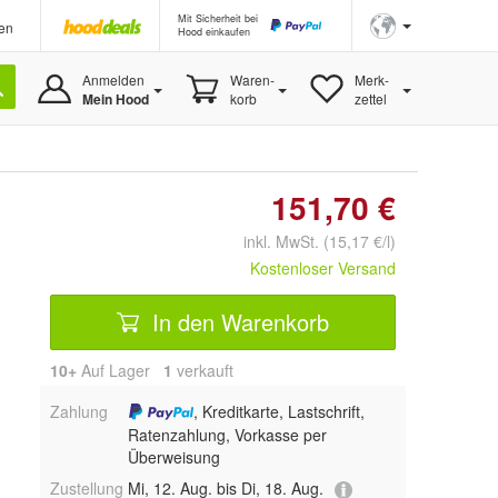
Mit Sicherheit bei
en
Hood einkaufen
Anmelden
Waren-
Merk-
Mein Hood
korb
zettel
151,70 €
inkl. MwSt. (15,17 €/l)
Kostenloser Versand
In den Warenkorb
10+
Auf Lager
1
 verkauft
Zahlung
, Kreditkarte, Lastschrift,
Ratenzahlung, Vorkasse per
Überweisung
Zustellung
Mi, 12. Aug. bis Di, 18. Aug.