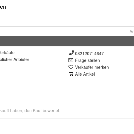
Ar
erkäufe
082120714647
lich
er Anbieter
Frage stellen
Verkäufer merken
Alle Artikel
kauft haben, den Kauf bewertet.