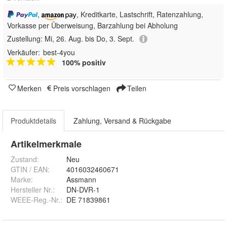
,
, Kreditkarte, Lastschrift, Ratenzahlung,
Vorkasse per Überweisung, Barzahlung bei Abholung
Zustellung:
Mi, 26. Aug. bis Do, 3. Sept.
Verkäufer:
best-4you
100% positiv
Merken
Preis vorschlagen
Teilen
Produktdetails
Zahlung, Versand & Rückgabe
Artikelmerkmale
Zustand:
Neu
GTIN / EAN:
4016032460671
Marke:
Assmann
Hersteller Nr.:
DN-DVR-1
WEEE-Reg.-Nr.
:
DE 71839861