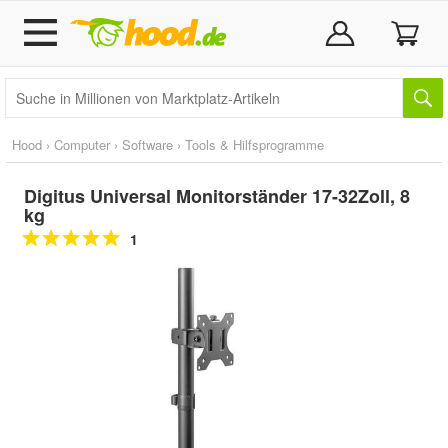
Hood
›
Computer
›
Software
›
Tools & Hilfsprogramme
Digitus Universal Monitorständer 17-32Zoll, 8
kg
1