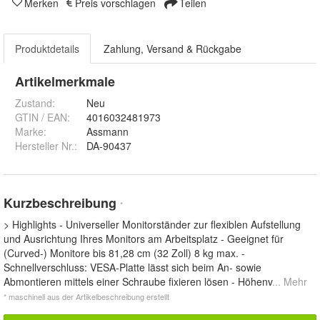
Merken
Preis vorschlagen
Teilen
Produktdetails
Zahlung, Versand & Rückgabe
Artikelmerkmale
Zustand:
Neu
GTIN / EAN:
4016032481973
Marke:
Assmann
Hersteller Nr.:
DA-90437
Kurzbeschreibung
*
> Highlights - Universeller Monitorständer zur flexiblen Aufstellung
und Ausrichtung Ihres Monitors am Arbeitsplatz - Geeignet für
(Curved-) Monitore bis 81,28 cm (32 Zoll) 8 kg max. -
Schnellverschluss: VESA-Platte lässt sich beim An- sowie
Abmontieren mittels einer Schraube fixieren lösen - Höhenv
... Mehr
* maschinell aus der Artikelbeschreibung erstellt