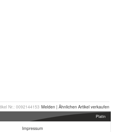
tikel Nr.:
0092144153
Melden
|
Ähnlichen
Artikel verkaufen
Platin
Impressum