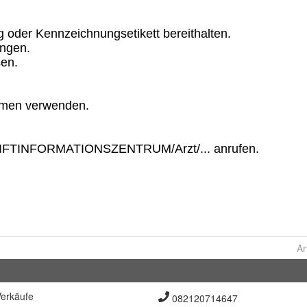
Ar
erkäufe
082120714647