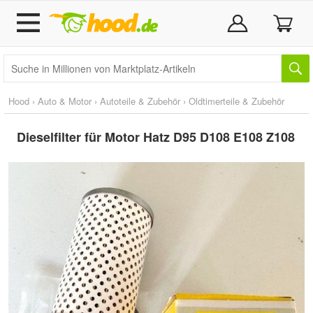
Hood
›
Auto & Motor
›
Autoteile & Zubehör
›
Oldtimerteile & Zubehör
Dieselfilter für Motor Hatz D95 D108 E108 Z108