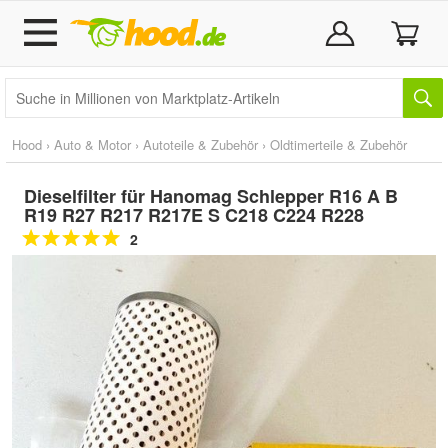
Hood
›
Auto & Motor
›
Autoteile & Zubehör
›
Oldtimerteile & Zubehör
Dieselfilter für Hanomag Schlepper R16 A B
R19 R27 R217 R217E S C218 C224 R228
2