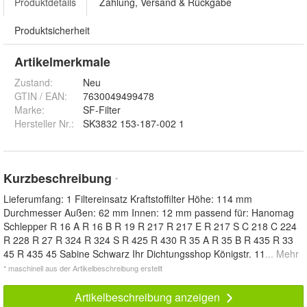
Produktdetails
Zahlung, Versand & Rückgabe
Produktsicherheit
Artikelmerkmale
Zustand:
Neu
GTIN / EAN:
7630049499478
Marke:
SF-Filter
Hersteller Nr.:
SK3832 153-187-002 1
Kurzbeschreibung
*
Lieferumfang: 1 Filtereinsatz Kraftstoffilter Höhe: 114 mm
Durchmesser Außen: 62 mm Innen: 12 mm passend für: Hanomag
Schlepper R 16 A R 16 B R 19 R 217 R 217 E R 217 S C 218 C 224
R 228 R 27 R 324 R 324 S R 425 R 430 R 35 A R 35 B R 435 R 33
45 R 435 45 Sabine Schwarz Ihr Dichtungsshop Königstr. 11
... Mehr
* maschinell aus der Artikelbeschreibung erstellt
Artikelbeschreibung anzeigen