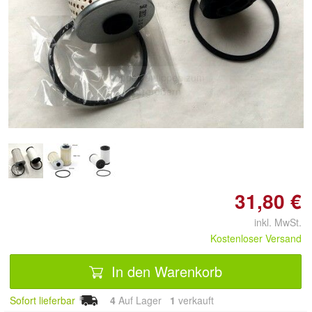
Doppelt antippen zum
vergrößern
31,80 €
inkl. MwSt.
Kostenloser Versand
In den Warenkorb
Sofort lieferbar
4
Auf Lager
1
 verkauft