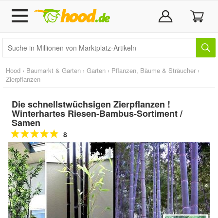
Hood
›
Baumarkt & Garten
›
Garten
›
Pflanzen, Bäume & Sträucher
›
Zierpflanzen
Die schnellstwüchsigen Zierpflanzen !
Winterhartes Riesen-Bambus-Sortiment /
Samen
8