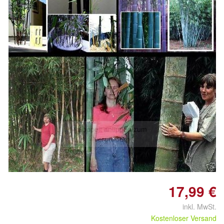
Doppelt antippen zum
vergrößern
17,99 €
inkl. MwSt.
Kostenloser Versand