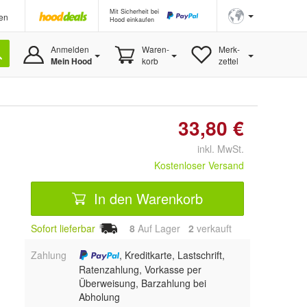
Mit Sicherheit bei
en
Hood einkaufen
Anmelden
Waren-
Merk-
Mein Hood
korb
zettel
33,80 €
inkl. MwSt.
Kostenloser Versand
In den Warenkorb
Sofort lieferbar
8
Auf Lager
2
 verkauft
Zahlung
, Kreditkarte, Lastschrift,
Ratenzahlung, Vorkasse per
Überweisung, Barzahlung bei
Abholung