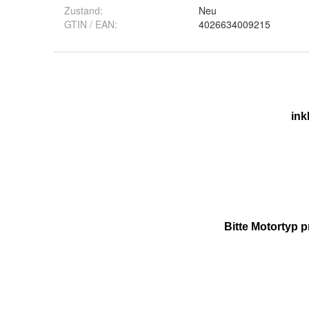
Zustand:
Neu
GTIN / EAN:
4026634009215