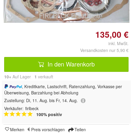
Doppelt antippen zum
vergrößern
135,00 €
inkl. MwSt.
Versandkosten nur 5,90 €
In den Warenkorb
10+
Auf Lager
1
 verkauft
, Kreditkarte, Lastschrift, Ratenzahlung, Vorkasse per
Überweisung, Barzahlung bei Abholung
Zustellung:
Di, 11. Aug. bis Fr, 14. Aug.
Verkäufer:
firlbeck
100% positiv
Merken
Preis vorschlagen
Teilen