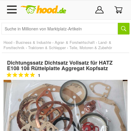
Hood
›
Business & Industrie
›
Agrar- & Forstwirtschaft
›
Land- &
Forsttechnik
›
Traktoren & Schlepper
›
Teile, Motoren & Zubehör
Dichtungssatz Dichtsatz Vollsatz für HATZ
E108 108 Rüttelplatte Aggregat Kopfsatz
1