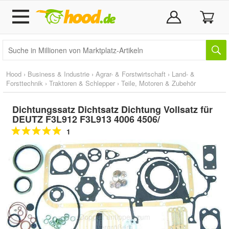
Hood
›
Business & Industrie
›
Agrar- & Forstwirtschaft
›
Land- &
Forsttechnik
›
Traktoren & Schlepper
›
Teile, Motoren & Zubehör
Dichtungssatz Dichtsatz Dichtung Vollsatz für
DEUTZ F3L912 F3L913 4006 4506/
1
Doppelt antippen zum
vergrößern