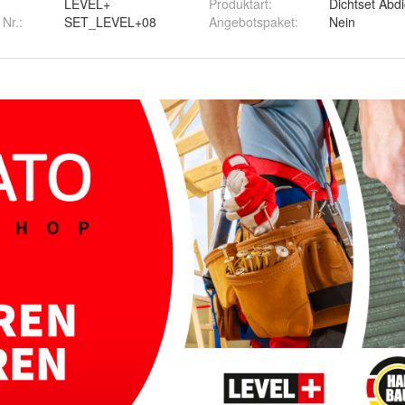
LEVEL+
Produktart
:
Dichtset Abd
 Nr.:
SET_LEVEL+08
Angebotspaket
:
Nein