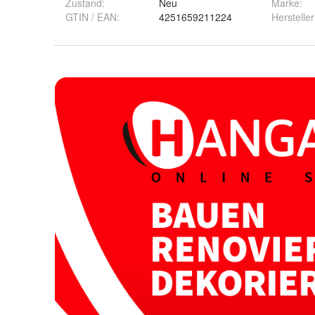
Zustand:
Neu
Marke:
GTIN / EAN:
4251659211224
Hersteller