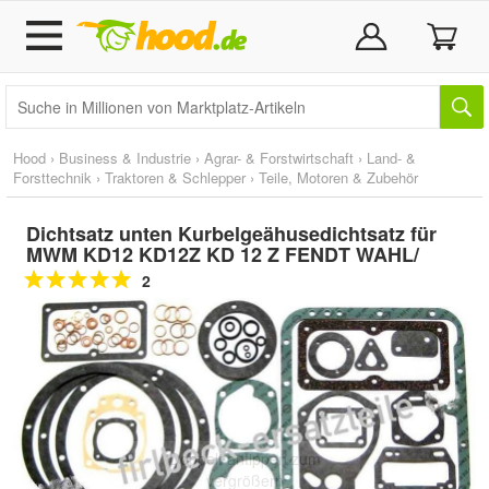
Hood
›
Business & Industrie
›
Agrar- & Forstwirtschaft
›
Land- &
Forsttechnik
›
Traktoren & Schlepper
›
Teile, Motoren & Zubehör
Dichtsatz unten Kurbelgeähusedichtsatz für
MWM KD12 KD12Z KD 12 Z FENDT WAHL/
2
Doppelt antippen zum
vergrößern