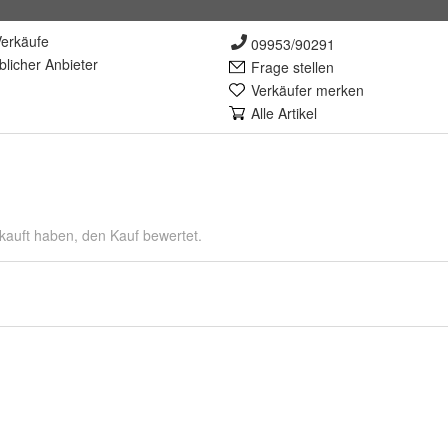
erkäufe
09953/90291
lich
er Anbieter
Frage stellen
Verkäufer merken
Alle Artikel
kauft haben, den Kauf bewertet.