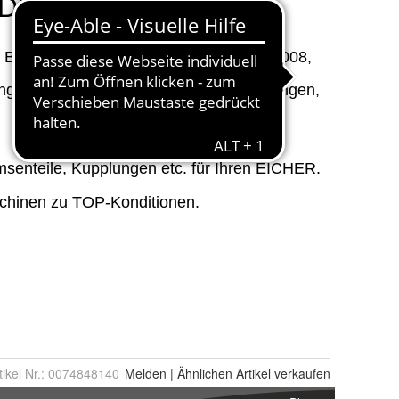
tikel Nr.:
0074848140
Melden
|
Ähnlichen
Artikel verkaufen