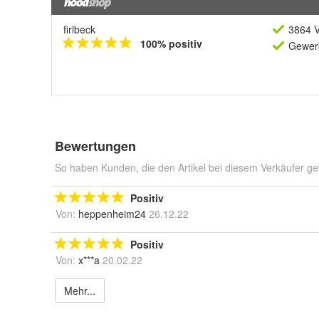
firlbeck
3864 V
100% positiv
Gewerb
Bewertungen
So haben Kunden, die den Artikel bei diesem Verkäufer ge
Positiv
Von:
heppenheim24
26.12.22
Positiv
Von:
x***a
20.02.22
Mehr...