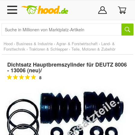
Hood
›
Business & Industrie
›
Agrar- & Forstwirtschaft
›
Land- &
Forsttechnik
›
Traktoren & Schlepper
›
Teile, Motoren & Zubehör
Dichtsatz Hauptbremszylinder für DEUTZ 8006
- 13006 (neu)/
8