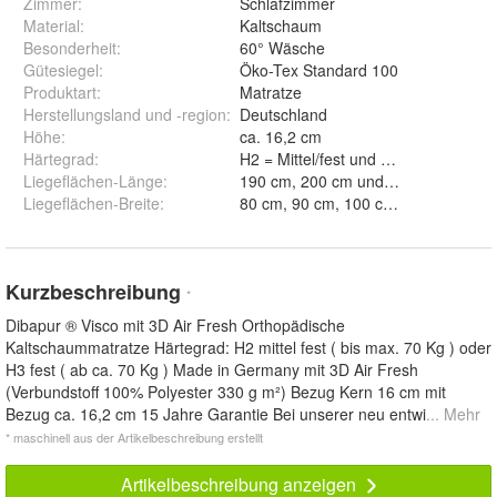
Zimmer
:
Schlafzimmer
Material
:
Kaltschaum
Besonderheit
:
60° Wäsche
Gütesiegel
:
Öko-Tex Standard 100
Produktart
:
Matratze
Herstellungsland und -region
:
Deutschland
Höhe
:
ca. 16,2 cm
Härtegrad
:
H2 = Mittel/fest und H3 = fest
Liegeflächen-Länge
:
190 cm, 200 cm und 180 cm
Liegeflächen-Breite
:
80 cm, 90 cm, 100 cm, 120 cm, 140
Kurzbeschreibung
*
Dibapur ® Visco mit 3D Air Fresh Orthopädische
Kaltschaummatratze Härtegrad: H2 mittel fest ( bis max. 70 Kg ) oder
H3 fest ( ab ca. 70 Kg ) Made in Germany mit 3D Air Fresh
(Verbundstoff 100% Polyester 330 g m²) Bezug Kern 16 cm mit
Bezug ca. 16,2 cm 15 Jahre Garantie Bei unserer neu entwi
... Mehr
* maschinell aus der Artikelbeschreibung erstellt
Artikelbeschreibung anzeigen