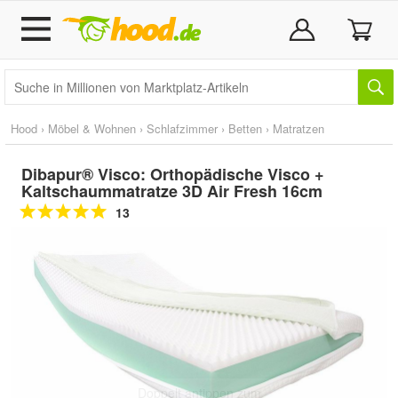
Hood
›
Möbel & Wohnen
›
Schlafzimmer
›
Betten
›
Matratzen
Dibapur® Visco: Orthopädische Visco +
Kaltschaummatratze 3D Air Fresh 16cm
13
Doppelt antippen zum