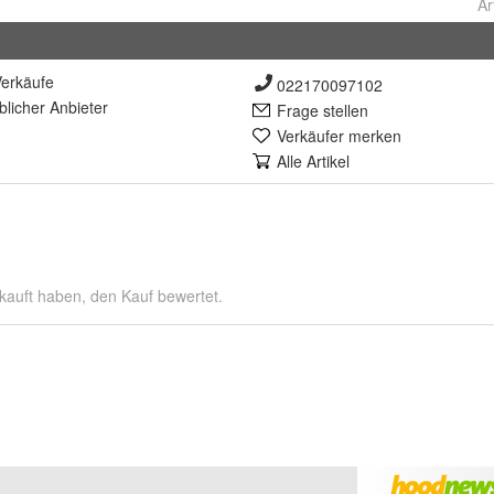
Ar
erkäufe
022170097102
lich
er Anbieter
Frage stellen
Verkäufer merken
Alle Artikel
kauft haben, den Kauf bewertet.