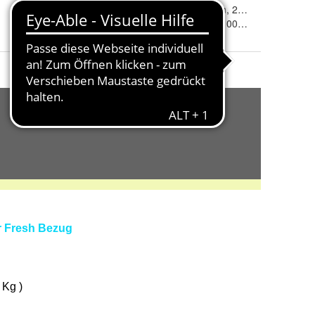
m
Liegeflächen-Länge
:
190 cm, 200 cm, 210 cm und 
Liegeflächen-Breite
: