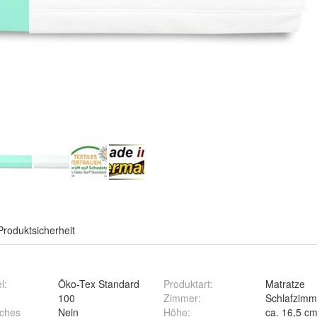
Produktsicherheit
l
:
Öko-Tex Standard
Produktart
:
Matratze
100
Zimmer
:
Schlafzimm
sches
Nein
Höhe
:
ca. 16,5 c