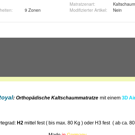
Matratzenart
:
Kaltschau
heiten
:
9 Zonen
Modifizierter Artikel
:
Nein