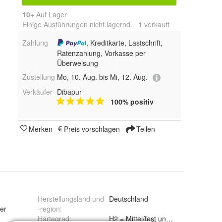
10+
Auf Lager
Einige Ausführungen nicht lagernd.
1
 verkauft
Zahlung
, Kreditkarte, Lastschrift,
Ratenzahlung, Vorkasse per
Überweisung
Zustellung
Mo, 10. Aug. bis Mi, 12. Aug.
Verkäufer
Dibapur
100% positiv
Merken
Preis vorschlagen
Teilen
Herstellungsland und
Deutschland
er
-region
:
m
Härtegrad
:
H2 = Mittel/fest und H3 = fest