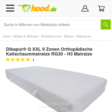
Hood
›
Möbel & Wohnen
›
Schlafzimmer
›
Betten
›
Matratzen
Dibapur® Q XXL 9 Zonen Orthopädische
Kaltschaummatratze RG30 - H3 Matratze
1
Doppelt antippen zum
vergrößern