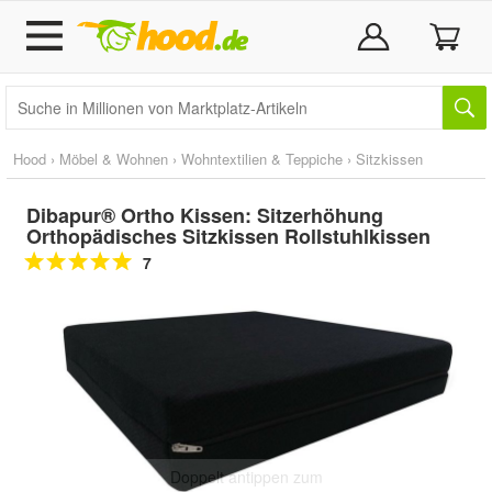
Hood
›
Möbel & Wohnen
›
Wohntextilien & Teppiche
›
Sitzkissen
Dibapur® Ortho Kissen: Sitzerhöhung
Orthopädisches Sitzkissen Rollstuhlkissen
7
Doppelt antippen zum