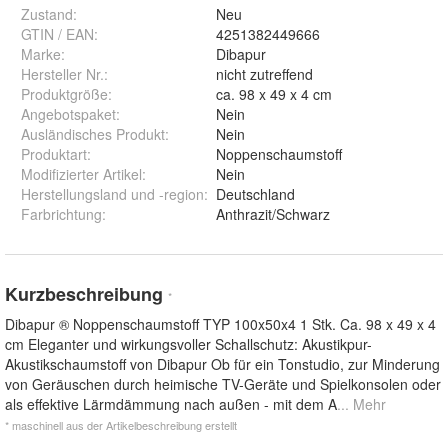
Zustand:
Neu
GTIN / EAN:
4251382449666
Marke:
Dibapur
Hersteller Nr.:
nicht zutreffend
Produktgröße
:
ca. 98 x 49 x 4 cm
Angebotspaket
:
Nein
Ausländisches Produkt
:
Nein
Produktart
:
Noppenschaumstoff
Modifizierter Artikel
:
Nein
Herstellungsland und -region
:
Deutschland
Farbrichtung
:
Anthrazit/Schwarz
Kurzbeschreibung
*
Dibapur ® Noppenschaumstoff TYP 100x50x4 1 Stk. Ca. 98 x 49 x 4
cm Eleganter und wirkungsvoller Schallschutz: Akustikpur-
Akustikschaumstoff von Dibapur Ob für ein Tonstudio, zur Minderung
von Geräuschen durch heimische TV-Geräte und Spielkonsolen oder
als effektive Lärmdämmung nach außen - mit dem A
... Mehr
* maschinell aus der Artikelbeschreibung erstellt