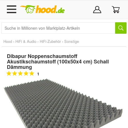
Hood
›
HiFi & Audio
›
HiFi-Zubehör
›
Sonstige
Dibapur Noppenschaumstoff
Akustikschaumstoff (100x50x4 cm) Schall
Dämmung
1