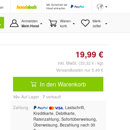
Mit Sicherheit bei
en
Hood einkaufen
Anmelden
Waren-
Merk-
Mein Hood
korb
zettel
19,99 €
inkl. MwSt. (33,32 € / kg)
Versandkosten nur 5,49 €
In den Warenkorb
10+
Auf Lager
7
 verkauft
Zahlung
, Lastschrift,
Kreditkarte, Debitkarte,
Ratenzahlung, Sofortüberweisung,
Überweisung, Bezahlung nach 30