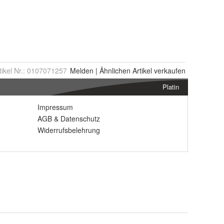
tikel Nr.:
0107071257
Melden
|
Ähnlichen
Artikel verkaufen
Platin
Impressum
AGB
&
Datenschutz
Widerrufsbelehrung