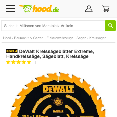
Hood
›
Baumarkt & Garten
›
Elektrowerkzeuge
›
Sägen
›
Kreissägen
DeWalt Kreissägeblätter Extreme,
Handkreissäge, Sägeblatt, Kreissäge
1