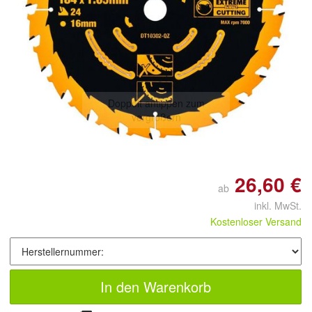
Doppelt antippen zum
vergrößern
26,60 €
ab
inkl. MwSt.
Kostenloser Versand
In den Warenkorb