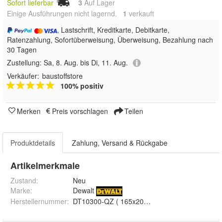
Sofort lieferbar
3
Auf Lager
Einige Ausführungen nicht lagernd.
1
 verkauft
, Lastschrift, Kreditkarte, Debitkarte,
Ratenzahlung, Sofortüberweisung, Überweisung, Bezahlung nach
30 Tagen
Zustellung:
Sa, 8. Aug. bis Di, 11. Aug.
Verkäufer:
baustoffstore
100% positiv
Merken
Preis vorschlagen
Teilen
Produktdetails
Zahlung, Versand & Rückgabe
Artikelmerkmale
Zustand:
Neu
Marke:
Dewalt
Herstellernummer
:
DT10300-QZ ( 165x20x1,65 mm ), DT10301-QZ