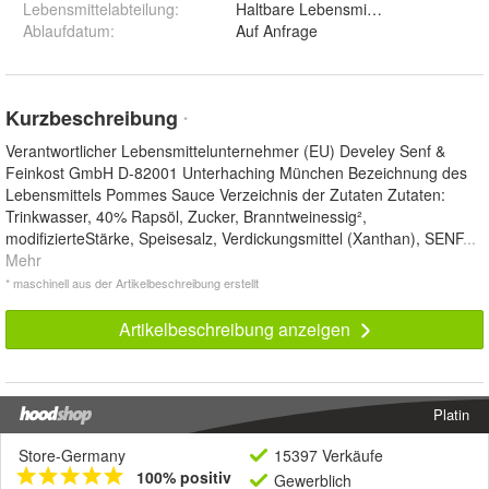
Lebensmittelabteilung
:
Haltbare Lebensmittel
Ablaufdatum
:
Auf Anfrage
Kurzbeschreibung
*
Verantwortlicher Lebensmittelunternehmer (EU) Develey Senf &
Feinkost GmbH D-82001 Unterhaching München Bezeichnung des
Lebensmittels Pommes Sauce Verzeichnis der Zutaten Zutaten:
Trinkwasser, 40% Rapsöl, Zucker, Branntweinessig²,
modifizierteStärke, Speisesalz, Verdickungsmittel (Xanthan), SENF
...
Mehr
* maschinell aus der Artikelbeschreibung erstellt
Artikelbeschreibung anzeigen
Platin
Store-Germany
15397 Verkäufe
100% positiv
Gewerblich